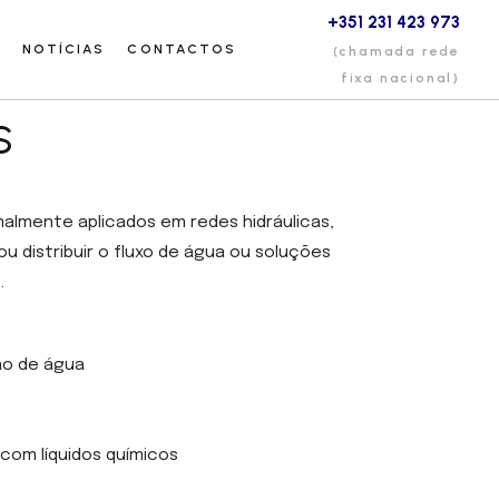
+351 231 423 973
NOTÍCIAS
CONTACTOS
(chamada rede
fixa nacional)
S
almente aplicados em redes hidráulicas,
u distribuir o fluxo de água ou soluções
.
ão de água
com líquidos químicos