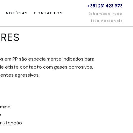
+351 231 423 973
NOTÍCIAS
CONTACTOS
(chamada rede
fixa nacional)
ORES
os em PP são especialmente indicados para
nde existe contacto com gases corrosivos,
entes agressivos.
ímica
o
manutenção