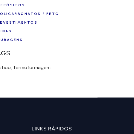
DEPÓSITOS
POLICARBONATOS / PETG
REVESTIMENTOS
TINAS
TUBAGENS
AGS
stico
Termoformagem
LINKS RÁPIDOS