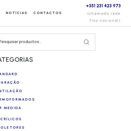
+351 231 423 973
NOTÍCIAS
CONTACTOS
(chamada rede
fixa nacional)
arch
ATEGORIAS
ANDARD
PARAÇÃO
NTILAÇÃO
RMOFORMADOS
R MEDIDA
ACRÍLICOS
COLETORES