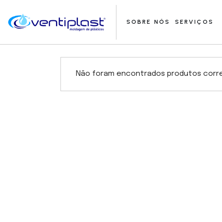
Skip
to
the
SOBRE NÓS
SERVIÇOS
content
Não foram encontrados produtos corre